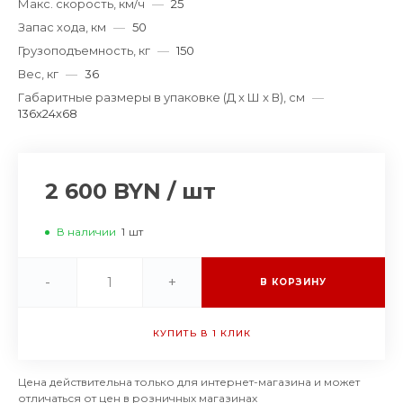
Макс. скорость, км/ч
—
25
Запас хода, км
—
50
Грузоподъемность, кг
—
150
Вес, кг
—
36
Габаритные размеры в упаковке (Д x Ш x В), см
—
136x24x68
2 600 BYN
/
шт
В наличии
1
шт
-
+
В КОРЗИНУ
КУПИТЬ В 1 КЛИК
Цена действительна только для интернет-магазина и может
отличаться от цен в розничных магазинах