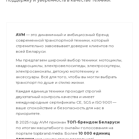
AVM
— это динамичный и амбициозный бренд
современной транспортной техники, который
стремительно завоевывает доверие клиентов по
всей Беларуси.
Мы предлагаем широкий выбор техники: мотоциклы,
квадроциклы, электровелосипеды, электроскутеры,
электросамокаты, детскую мототехнику и
аксессуары. Всё для того, чтобы вы могли выбрать
транспорт по душе и стилю жизни.
Каждая единица техники проходит строгий
двухэтапный контроль качества и имеет
международные сертификаты CE, SGS и ISO 9001 —
ваше спокойствие и безопасность для нас в
приоритете.
В 2025 году AVM признан
ТОП-брендом Беларуси
по итогам масштабного онлайн-голосования на
портале topbrand.media. Более
10 000 единиц
техники
уже нашли своих владельцев!