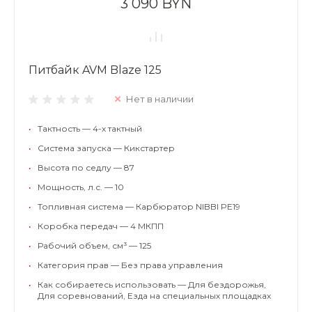
3 090 BYN
Питбайк AVM Blaze 125
Нет в наличии
•
Тактность — 4-х тактный
•
Система запуска — Кикстартер
•
Высота по седлу — 87
•
Мощность, л.с. — 10
•
Топливная система — Карбюратор NIBBI PE19
•
Коробка передач — 4 МКПП
•
Рабочий объем, см³ — 125
•
Категория прав — Без права управления
•
Как собираетесь использовать — Для бездорожья,
Для соревнований, Езда на специальных площадках