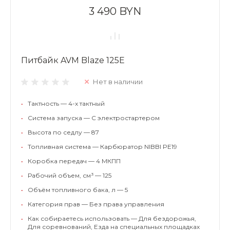
3 490 BYN
Питбайк AVM Blaze 125E
Нет в наличии
•
Тактность — 4-х тактный
•
Система запуска — С электростартером
•
Высота по седлу — 87
•
Топливная система — Карбюратор NIBBI PE19
•
Коробка передач — 4 МКПП
•
Рабочий объем, см³ — 125
•
Объём топливного бака, л — 5
•
Категория прав — Без права управления
•
Как собираетесь использовать — Для бездорожья,
Для соревнований, Езда на специальных площадках