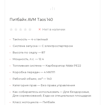
Питбайк AVM Taos 140
Нет в наличии
•
Тактность — 4-х тактный
•
Система запуска — С электростартером
•
Высота по седлу — 87
•
Мощность, л.с. — 12.4
•
Топливная система — Карбюратор Nibbi PE22
•
Коробка передач — 4 МКПП
•
Рабочий объем, см³ — 140
•
Категория прав — Без права управления
•
Как собираетесь использовать — Для бездорожья,
Для соревнований, Езда на специальных площадках
•
Класс мотоцикла — Питбайк