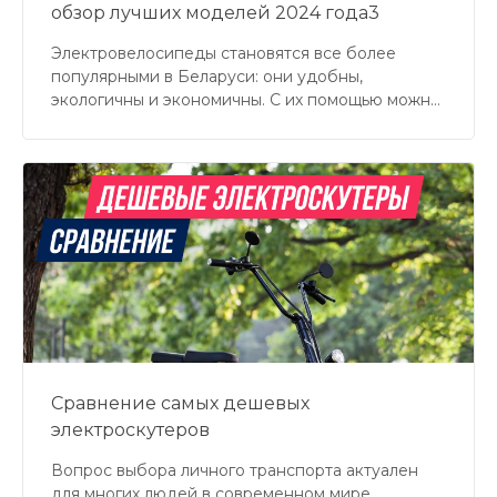
обзор лучших моделей 2024 года3
Электровелосипеды становятся все более
популярными в Беларуси: они удобны,
экологичны и экономичны. С их помощью можно
легко преодолевать большие расстояния,
забыть о пробках и сэкономить на транспорте. В
этой статье мы разберем 10 лучших
электровелосипедов, доступных в Беларуси,
сравним их характеристики и выясним, какая
модель подойдет именно вам.
Сравнение самых дешевых
электроскутеров
Вопрос выбора личного транспорта актуален
для многих людей в современном мире.