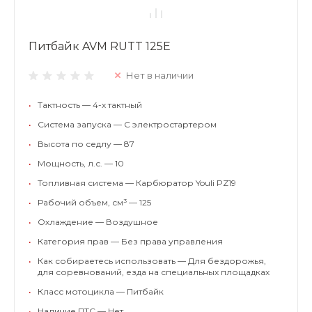
Питбайк AVM RUTT 125E
Нет в наличии
•
Тактность — 4-х тактный
•
Система запуска — С электростартером
•
Высота по седлу — 87
•
Мощность, л.с. — 10
•
Топливная система — Карбюратор Youli PZ19
•
Рабочий объем, см³ — 125
•
Охлаждение — Воздушное
•
Категория прав — Без права управления
•
Как собираетесь использовать — Для бездорожья,
для соревнований, езда на специальных площадках
•
Класс мотоцикла — Питбайк
•
Наличие ПТС — Нет