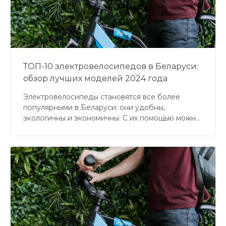
ТОП-10 электровелосипедов в Беларуси:
обзор лучших моделей 2024 года
Электровелосипеды становятся все более
популярными в Беларуси: они удобны,
экологичны и экономичны. С их помощью можно
легко преодолевать большие расстояния,
забыть о пробках и сэкономить на транспорте. В
этой статье мы разберем 10 лучших
электровелосипедов, доступных в Беларуси,
сравним их характеристики и выясним, какая
модель подойдет именно вам.