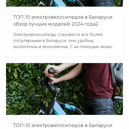
ТОП-10 электровелосипедов в Беларуси:
обзор лучших моделей 2024 года2
Электровелосипеды становятся все более
популярными в Беларуси: они удобны,
экологичны и экономичны. С их помощью можно
легко преодолевать большие расстояния,
забыть о пробках и сэкономить на транспорте. В
этой статье мы разберем 10 лучших
электровелосипедов, доступных в Беларуси,
сравним их характеристики и выясним, какая
модель подойдет именно вам.
ТОП-10 электровелосипедов в Беларуси: