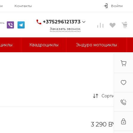
ги
Контакты
Войти
+375296121373
есь
Заказать звонок
+375296121373
циклы
Квадроциклы
Эндуро мотоциклы
г. Гомель, ул.
Могилевская, 1А
Пн-Пт: 9:30-18:30
Cб-Вс: Выходной
avm-
brand@yandex.by
Сортировка
3 290 BYN