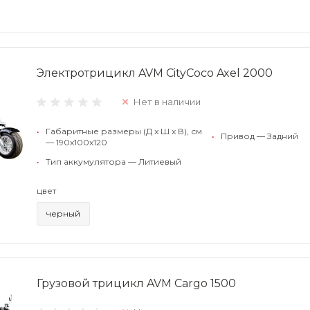
Электротрицикл AVM CityCoco Axel 2000
Нет в наличии
•
Габаритные размеры (Д x Ш x В), см
•
Привод — Задний
— 190x100x120
•
Тип аккумулятора — Литиевый
цвет
черный
Грузовой трицикл AVM Cargo 1500