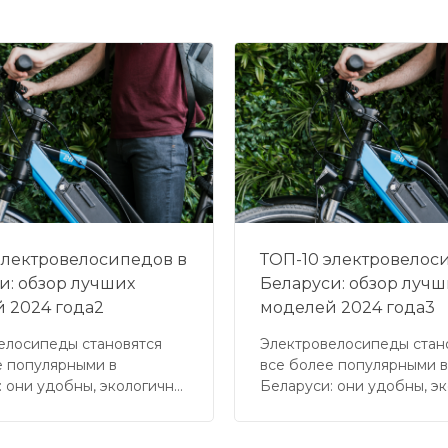
электровелосипедов в
ТОП-10 электровелос
и: обзор лучших
Беларуси: обзор лучш
 2024 года2
моделей 2024 года3
елосипеды становятся
Электровелосипеды стан
е популярными в
все более популярными в
: они удобны, экологичны
Беларуси: они удобны, э
ичны. С их помощью
и экономичны. С их помо
гко преодолевать
можно легко преодолева