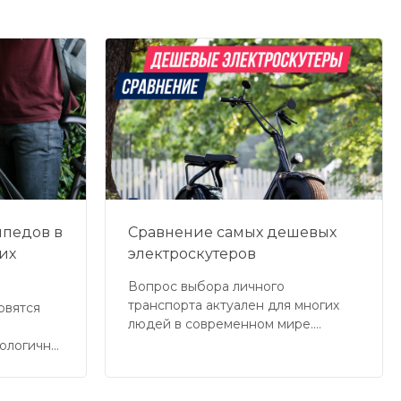
ипедов в
Сравнение самых дешевых
их
электроскутеров
Вопрос выбора личного
транспорта актуален для многих
овятся
людей в современном мире.
Прогулки пешком, конечно,
кологичны
полезны и приятны, но далеко не
щью
всегда подходят для регулярных
ть
перемещений на большие