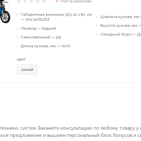
Нет в наличии
•
Габаритные размеры (Д x Ш x В), см
•
Ширина кузова, мм 
— 294.5x113x133
•
Высота кузова, мм 
•
Привод — Задний
•
Откидной борт — Д
•
Самосвальный — Да
•
Длина кузова, мм — 1400
цвет
синий
ехники, систем Закажите консультацию по любому товару у 
ское предложение и вышлем персональный блок бонусов и с