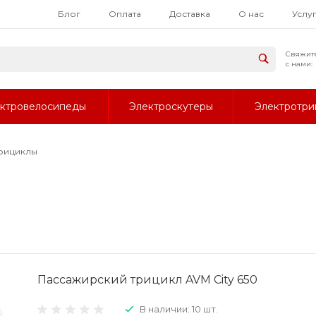
Блог
Оплата
Доставка
О нас
Услу
Свяжит
с нами:
ктровелосипеды
Электроскутеры
Электротри
рициклы
Пассажирский трицикл AVM City 650
В наличии: 10 шт.