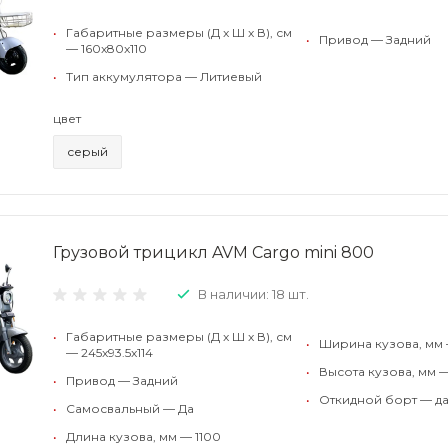
•
Габаритные размеры (Д x Ш x В), см
•
Привод — Задний
— 160x80x110
•
Тип аккумулятора — Литиевый
цвет
серый
Грузовой трицикл AVM Cargo mini 800
В наличии: 18 шт.
•
Габаритные размеры (Д x Ш x В), см
•
Ширина кузова, мм
— 245x93.5x114
•
Высота кузова, мм —
•
Привод — Задний
•
Откидной борт — да
•
Самосвальный — Да
•
Длина кузова, мм — 1100