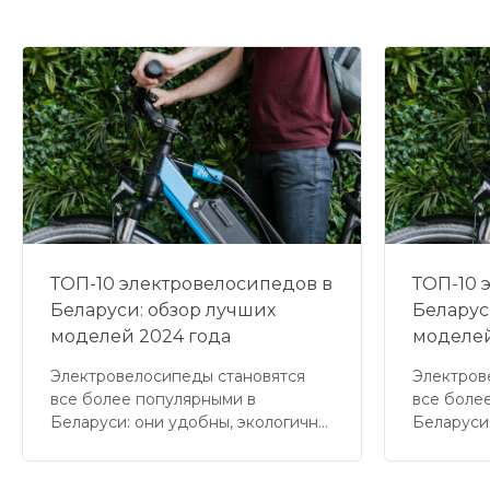
ТОП-10 электровелосипедов в
ТОП-10 
Беларуси: обзор лучших
Беларус
моделей 2024 года
моделей
Электровелосипеды становятся
Электров
все более популярными в
все боле
Беларуси: они удобны, экологичны
Беларуси
и экономичны. С их помощью
и эконом
можно легко преодолевать
можно ле