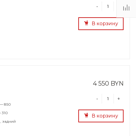
-
+
В корзину
4 550 BYN
-
+
 — 850
 310
В корзину
, задний