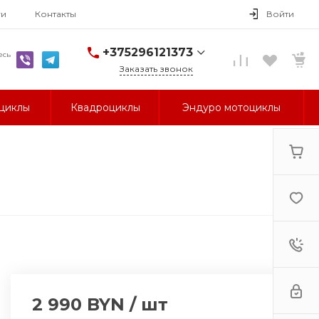
ги
Контакты
Войти
+375296121373
есь
Заказать звонок
+375296121373
циклы
Квадроциклы
Эндуро мотоциклы
г. Гомель, ул.
Могилевская, 1А
Пн-Пт: 9:30-18:30
Cб-Вс: Выходной
avm-
brand@yandex.by
2 990 BYN
/
шт