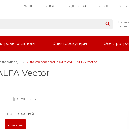
Блог
Оплата
Доставка
О нас
Услу
Свяжит
с нами:
ктровелосипеды
Электроскутеры
Электротри
елосипеды
/
Электровелосипед AVM E-ALFA Vector
LFA Vector
СРАВНИТЬ
цвет
красный
красный