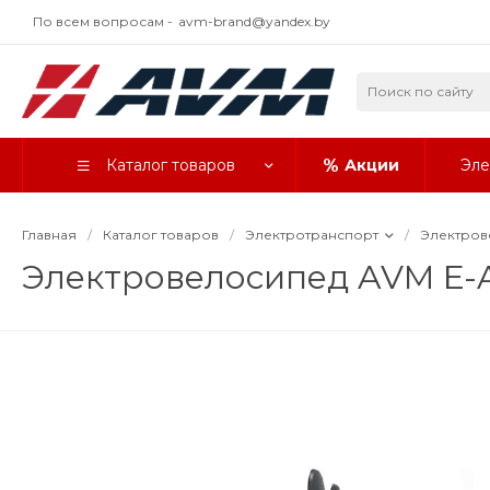
По всем вопросам -
avm-brand@yandex.by
Каталог товаров
Акции
Эле
Главная
/
Каталог товаров
/
Электротранспорт
/
Электров
Электровелосипед AVM E-A