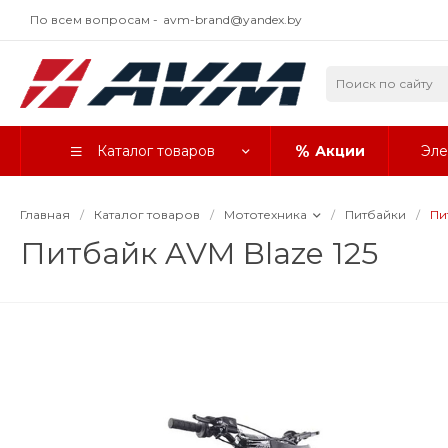
По всем вопросам -
avm-brand@yandex.by
Каталог товаров
Акции
Эле
Главная
/
Каталог товаров
/
Мототехника
/
Питбайки
/
Пи
Питбайк AVM Blaze 125