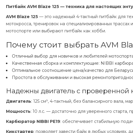
Питбайк AVM Blaze 125 — техника для настоящих эн
AVM Blaze 125
— это надежный 4-тактный питбайк для те
мотокросса, тренировок на специализированных трассах 
мотоспорте или выбирают питбайк как хобби.
Почему стоит выбрать AVM Bla
Отличный выбор для новичков и любителей мотоспорт
Качественная сборка и комплектующие: NIBBI карбюра
Оптимальное соотношение цена/качество для Беларус
Простота в обслуживании и высокая ремонтопригодно
Надежны двигатель с проверенной 
Двигатель
: 125 см³, 4-тактный, без балансирного вала, м
Мощность
: 10 л.с. — достаточно для уверенного старта
Карбюратор NIBBI PE19
: обеспечивает стабильную подач
Кикстартер
: позволяет завести байк в любых условиях,