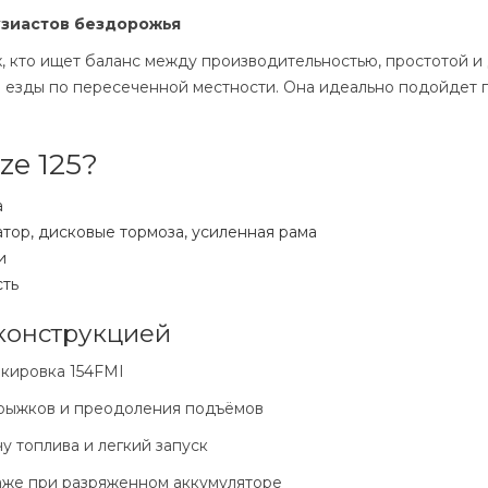
тузиастов бездорожья
х, кто ищет баланс между производительностью, простотой 
и езды по пересеченной местности. Она идеально подойдет 
ze 125?
а
тор, дисковые тормоза, усиленная рама
и
сть
конструкцией
аркировка 154FMI
, прыжков и преодоления подъёмов
у топлива и легкий запуск
 даже при разряженном аккумуляторе