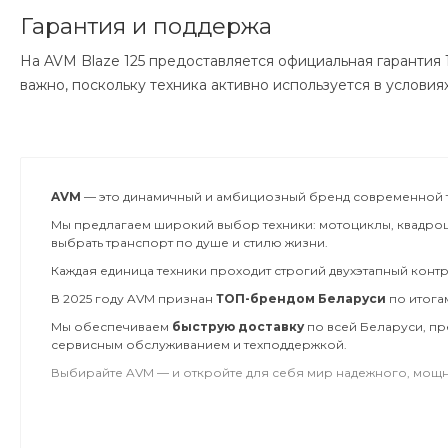
Гарантия и поддержа
На AVM Blaze 125 предоставляется официальная гарантия 
важно, поскольку техника активно используется в условия
AVM
— это динамичный и амбициозный бренд современной тр
Мы предлагаем широкий выбор техники: мотоциклы, квадроци
выбрать транспорт по душе и стилю жизни.
Каждая единица техники проходит строгий двухэтапный контр
В 2025 году AVM признан
ТОП-брендом Беларуси
по итога
Мы обеспечиваем
быструю доставку
по всей Беларуси, п
сервисным обслуживанием и техподдержкой.
Выбирайте AVM — и откройте для себя мир надежного, мощн