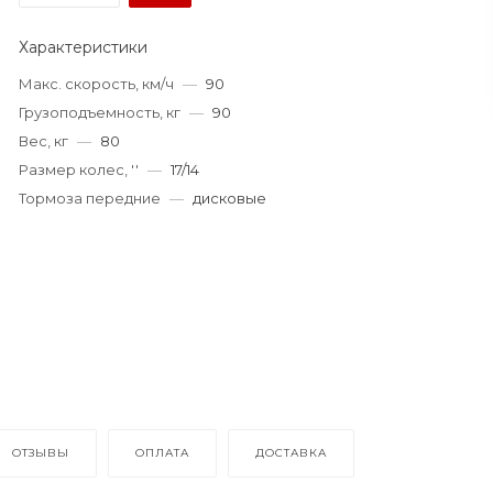
Характеристики
Макс. скорость, км/ч
—
90
Грузоподъемность, кг
—
90
Вес, кг
—
80
Размер колес, ''
—
17/14
Тормоза передние
—
дисковые
ОТЗЫВЫ
ОПЛАТА
ДОСТАВКА