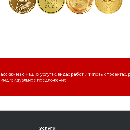
сскажем о наших услугах, видах работ и типовых проектах, 
 индивидуальное предложение!
Услуги