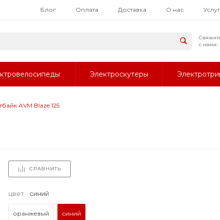
Блог
Оплата
Доставка
О нас
Услу
Свяжит
с нами:
ктровелосипеды
Электроскутеры
Электротри
тбайк AVM Blaze 125
СРАВНИТЬ
цвет
синий
оранжевый
синий