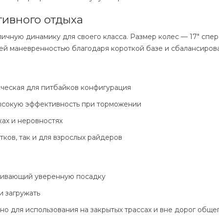
тивного отдыха
тличную динамику для своего класса. Размер колес — 17" спе
шей маневренностью благодаря короткой базе и сбалансиров
сическая для питбайков конфигурация
 высокую эффективность при торможении
ках и неровностях
тков, так и для взрослых райдеров
ечивающий уверенную посадку
и загружать
о для использования на закрытых трассах и вне дорог обще