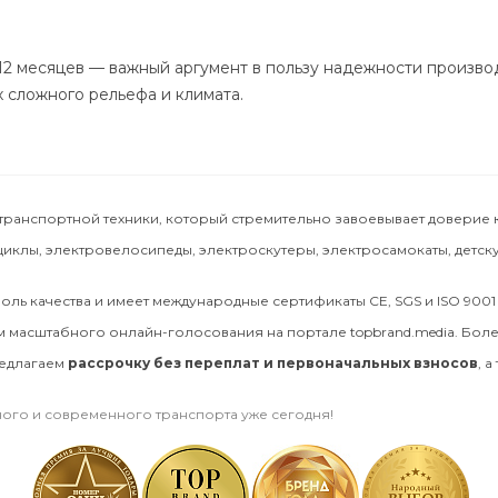
12 месяцев — важный аргумент в пользу надежности произво
х сложного рельефа и климата.
анспортной техники, который стремительно завоевывает доверие к
клы, электровелосипеды, электроскутеры, электросамокаты, детскую
оль качества и имеет международные сертификаты CE, SGS и ISO 9001
м масштабного онлайн-голосования на портале topbrand.media. Бол
редлагаем
рассрочку без переплат и первоначальных взносов
, 
ого и современного транспорта уже сегодня!