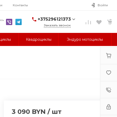
ги
Контакты
Войти
+375296121373
есь
Заказать звонок
+375296121373
циклы
Квадроциклы
Эндуро мотоциклы
г. Гомель, ул.
Могилевская, 1А
Пн-Пт: 9:30-18:30
Cб-Вс: Выходной
avm-
brand@yandex.by
3 090 BYN
/
шт